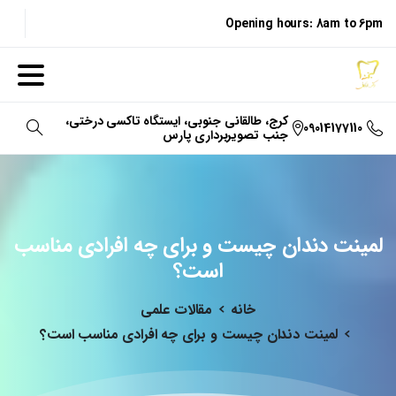
Opening hours: 8am to 6pm
کرج، طالقانی جنوبی، ایستگاه تاکسی درختی،
09014177110
جنب تصویربرداری پارس
جستجو
لمینت
دندان
چیست
و
برای
چه
افرادی
مناسب
است؟
خانه
مقالات علمی
لمینت دندان چیست و برای چه افرادی مناسب است؟