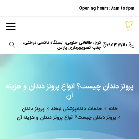
Opening hours: 8am to 6pm
کرج، طالقانی جنوبی، ایستگاه تاکسی درختی،
09014177110
جنب تصویربرداری پارس
جستجو
پروتز
دندان
چیست؟
انواع
پروتز
دندان
و
هزینه
آن
خانه
خدمات دندانپزشکی لبخند
پروتز دندان
پروتز دندان چیست؟ انواع پروتز دندان و هزینه آن