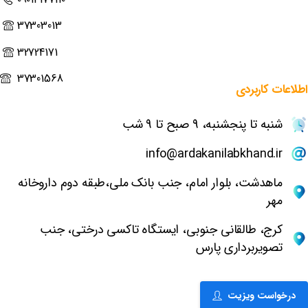
37303013
32724171
37301568
اطلاعات
کاربردی
شنبه تا پنجشنبه، 9 صبح تا 9 شب
info@ardakanilabkhand.ir
ماهدشت، بلوار امام، جنب بانک ملی،طبقه دوم داروخانه
مهر
کرج، طالقانی جنوبی، ایستگاه تاکسی درختی، جنب
تصویربرداری پارس
درخواست ویزیت