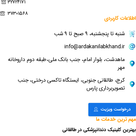
32724171
37301568
اطلاعات
کاربردی
شنبه تا پنجشنبه، 9 صبح تا 9 شب
info@ardakanilabkhand.ir
ماهدشت، بلوار امام، جنب بانک ملی،طبقه دوم داروخانه
مهر
کرج، طالقانی جنوبی، ایستگاه تاکسی درختی، جنب
تصویربرداری پارس
درخواست ویزیت
مهم
ترین
خدمات
ما
بهترین کلینیک دندانپزشکی در طالقانی