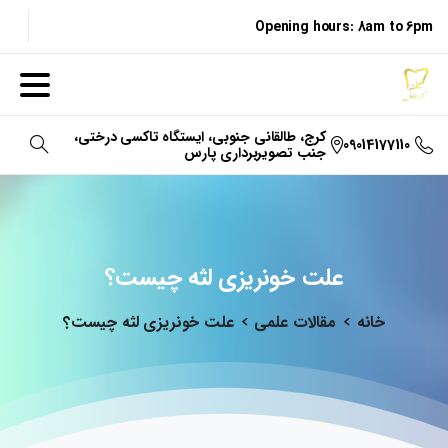
Opening hours: 8am to 6pm
کرج، طالقانی جنوبی، ایستگاه تاکسی درختی،
09014177110
جنب تصویربرداری پارس
جستجو
علت
خونریزی
لثه
چیست؟
خانه
مقالات علمی
علت خونریزی لثه چیست؟