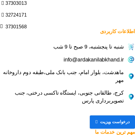
37303013
32724171
37301568
اطلاعات
کاربردی
شنبه تا پنجشنبه، 9 صبح تا 9 شب
info@ardakanilabkhand.ir
ماهدشت، بلوار امام، جنب بانک ملی،طبقه دوم داروخانه
مهر
کرج، طالقانی جنوبی، ایستگاه تاکسی درختی، جنب
تصویربرداری پارس
درخواست ویزیت
مهم
ترین
خدمات
ما