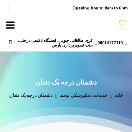
Opening hours: 8am to 6pm
کرج، طالقانی جنوبی، ایستگاه تاکسی درختی،
09014177110
جنب تصویربرداری پارس
جستجو
دشمنان
درجه
یک
دندان
خانه
خدمات دندانپزشکی لبخند
دشمنان درجه یک دندان