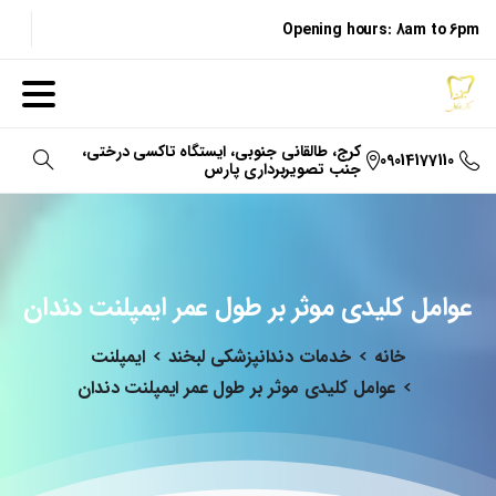
Opening hours: 8am to 6pm
کرج، طالقانی جنوبی، ایستگاه تاکسی درختی،
09014177110
جنب تصویربرداری پارس
جستجو
عوامل
کلیدی
موثر
بر
طول
عمر
ایمپلنت
دندان
خانه
خدمات دندانپزشکی لبخند
ایمپلنت
عوامل کلیدی موثر بر طول عمر ایمپلنت دندان