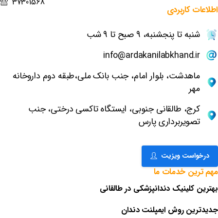
37301568
اطلاعات
کاربردی
شنبه تا پنجشنبه، 9 صبح تا 9 شب
info@ardakanilabkhand.ir
ماهدشت، بلوار امام، جنب بانک ملی،طبقه دوم داروخانه
مهر
کرج، طالقانی جنوبی، ایستگاه تاکسی درختی، جنب
تصویربرداری پارس
درخواست ویزیت
مهم
ترین
خدمات
ما
بهترین کلینیک دندانپزشکی در طالقانی
جدیدترین روش ایمپلنت دندان