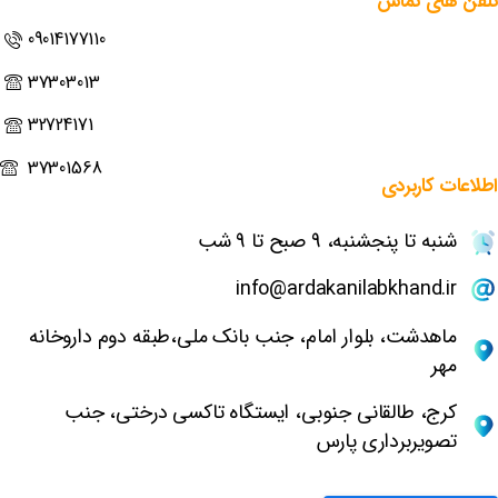
تلفن
های
تماس
09014177110
37303013
32724171
37301568
اطلاعات
کاربردی
شنبه تا پنجشنبه، 9 صبح تا 9 شب
info@ardakanilabkhand.ir
ماهدشت، بلوار امام، جنب بانک ملی،طبقه دوم داروخانه
مهر
کرج، طالقانی جنوبی، ایستگاه تاکسی درختی، جنب
تصویربرداری پارس