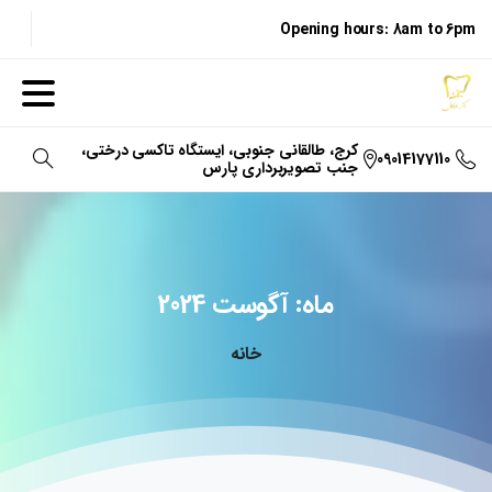
Opening hours: 8am to 6pm
کرج، طالقانی جنوبی، ایستگاه تاکسی درختی،
09014177110
جنب تصویربرداری پارس
جستجو
ماه:
آگوست
2024
خانه