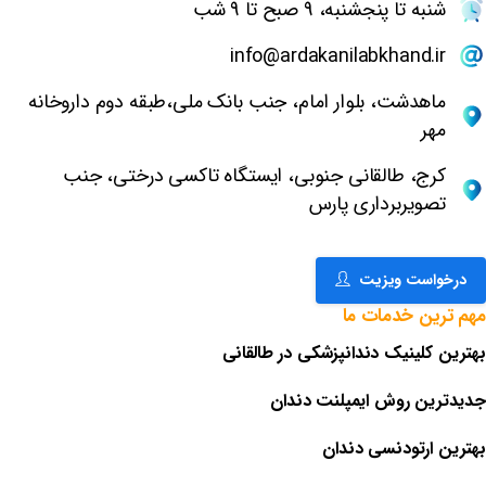
شنبه تا پنجشنبه، 9 صبح تا 9 شب
info@ardakanilabkhand.ir
ماهدشت، بلوار امام، جنب بانک ملی،طبقه دوم داروخانه
مهر
کرج، طالقانی جنوبی، ایستگاه تاکسی درختی، جنب
تصویربرداری پارس
درخواست ویزیت
مهم
ترین
خدمات
ما
بهترین کلینیک دندانپزشکی در طالقانی
جدیدترین روش ایمپلنت دندان
بهترین ارتودنسی دندان