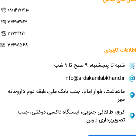
09014177110
37303013
32724171
37301568
اطلاعات
کاربردی
شنبه تا پنجشنبه، 9 صبح تا 9 شب
info@ardakanilabkhand.ir
ماهدشت، بلوار امام، جنب بانک ملی،طبقه دوم داروخانه
مهر
کرج، طالقانی جنوبی، ایستگاه تاکسی درختی، جنب
تصویربرداری پارس