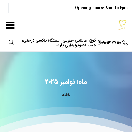
Opening hours: 8am to 6pm
کرج، طالقانی جنوبی، ایستگاه تاکسی درختی،
09014177110
جنب تصویربرداری پارس
جستجو
ماه:
نوامبر
2025
خانه