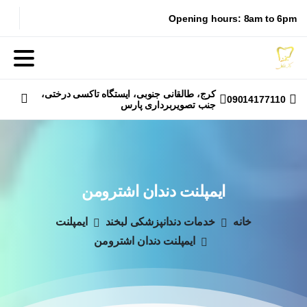
Opening hours: 8am to 6pm
کرج، طالقانی جنوبی، ایستگاه تاکسی درختی،
09014177110
جنب تصویربرداری پارس
جستجو
ایمپلنت
دندان
اشترومن
خانه
خدمات دندانپزشکی لبخند
ایمپلنت
ایمپلنت دندان اشترومن